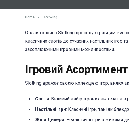
Home
»
Slotoking
Онлайн казино Slotking пропонує гравцям висок
класичних слотів до сучасних настільних ігор т
захоплюючими ігровими можливостями.
Ігровий Асортимент
Slotking вражає своєю колекцією ігор, включа
Слоти
: Великий вибір ігрових автоматів з
Настільні Ігри
: Класичні ігри, такі як блекд
Живі Дилери
: Реалістичні ігри з живими 