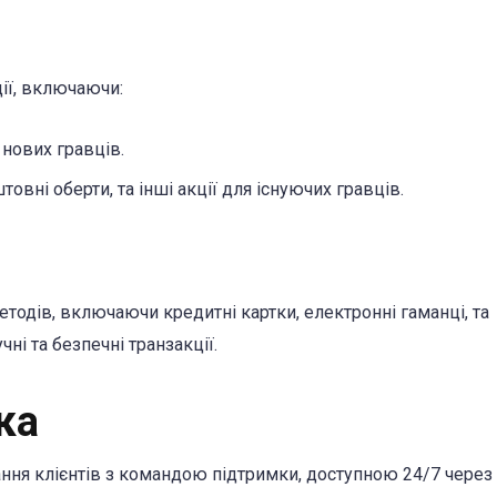
ції, включаючи:
 нових гравців.
товні оберти, та інші акції для існуючих гравців.
етодів, включаючи кредитні картки, електронні гаманці, та
ні та безпечні транзакції.
ка
ння клієнтів з командою підтримки, доступною 24/7 через